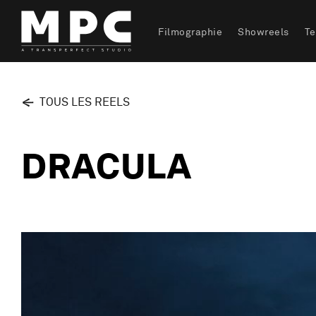
Filmographie
Showreels
T
TOUS LES REELS
DRACULA