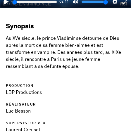
02:11
Play
Mute
Setting
En
fu
Synopsis
Au XVe siècle, le prince Vladimir se détourne de Dieu
après la mort de sa femme bien-aimée et est
transformé en vampire. Des années plus tard, au XIXe
siècle, il rencontre à Paris une jeune femme
ressemblant à sa défunte épouse.
PRODUCTION
LBP Productions
RÉALISATEUR
Luc Besson
SUPERVISEUR VFX
Laurent Creusot