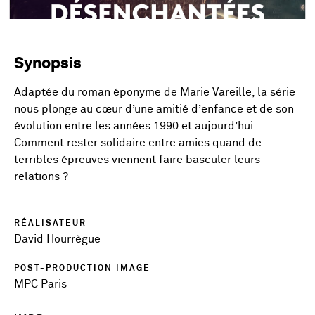
Synopsis
01:21
Play
Mute
Setting
En
Adaptée du roman éponyme de Marie Vareille, la série
fu
nous plonge au cœur d’une amitié d’enfance et de son
évolution entre les années 1990 et aujourd’hui.
Comment rester solidaire entre amies quand de
terribles épreuves viennent faire basculer leurs
relations ?
RÉALISATEUR
David Hourrègue
POST-PRODUCTION IMAGE
MPC Paris