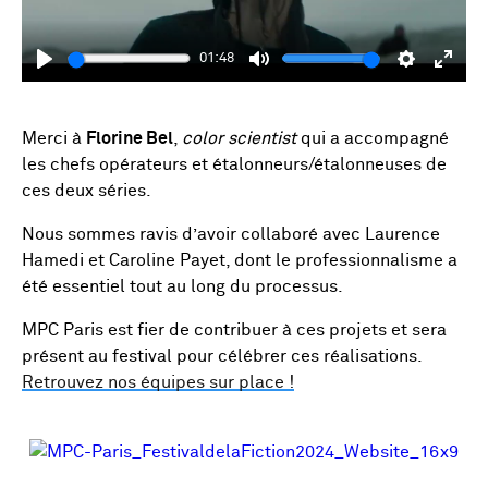
01:48
Play
Mute
Settings
Enter
fulls
Merci à
Florine Bel
,
color scientist
qui a accompagné
les chefs opérateurs et étalonneurs/étalonneuses de
ces deux séries.
Nous sommes ravis d’avoir collaboré avec Laurence
Hamedi et Caroline Payet, dont le professionnalisme a
été essentiel tout au long du processus.
MPC Paris est fier de contribuer à ces projets et sera
présent au festival pour célébrer ces réalisations.
Retrouvez nos équipes sur place !