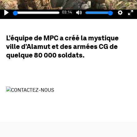
03:14
Play
Mute
Setting
En
fu
L’équipe de MPC a créé la mystique
ville d’Alamut et des armées CG de
quelque 80 000 soldats.