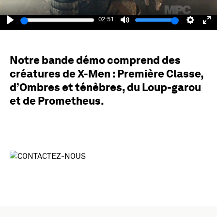
02:51
Play
Mute
Setting
En
fu
Notre bande démo comprend des
créatures de X-Men : Première Classe,
d’Ombres et ténèbres, du Loup-garou
et de Prometheus.