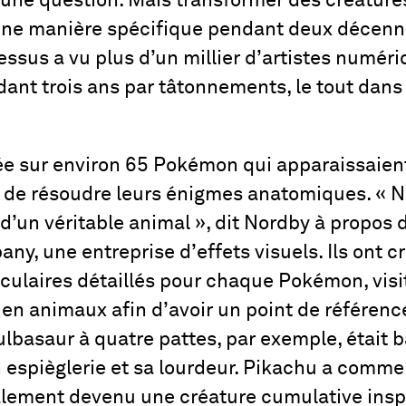
 une question. Mais transformer des créatures
une manière spécifique pendant deux décenni
ssus a vu plus d’un millier d’artistes numériq
dant trois ans par tâtonnements, le tout dans
lée sur environ 65 Pokémon qui apparaissaient
de résoudre leurs énigmes anatomiques. « No
 d’un véritable animal », dit Nordby à propos 
y, une entreprise d’effets visuels. Ils ont 
culaires détaillés pour chaque Pokémon, visi
 en animaux afin d’avoir un point de référen
ulbasaur à quatre pattes, par exemple, était 
espièglerie et sa lourdeur. Pikachu a commen
lement devenu une créature cumulative inspi