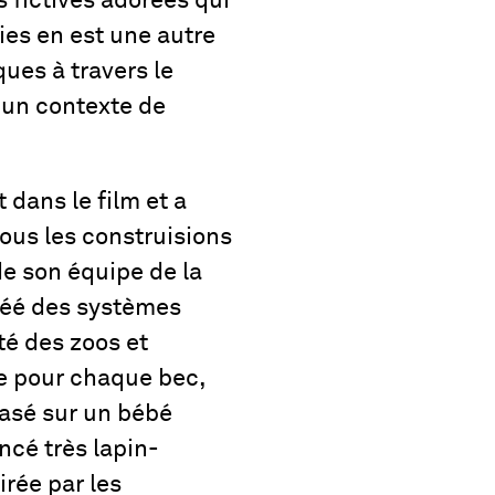
 fictives adorées qui
es en est une autre
ues à travers le
 un contexte de
 dans le film et a
us les construisions
de son équipe de la
créé des systèmes
té des zoos et
ce pour chaque bec,
basé sur un bébé
cé très lapin-
rée par les