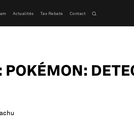
eam
Actualités
Tax Rebate
Contact
: POKÉMON: DETE