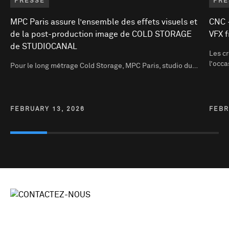
PRESSE
PRE
MPC Paris assure l’ensemble des effets visuels et
CNC -
de la post-production image de COLD STORAGE
VFX f
de STUDIOCANAL
Les cr
l’occ
Pour le long métrage Cold Storage, MPC Paris, studio du…
FEBRUARY 13, 2026
FEBR