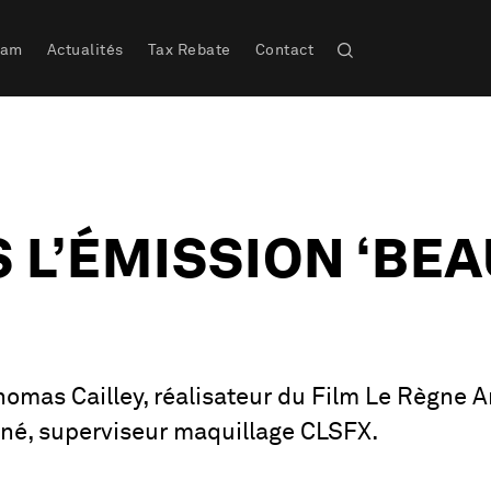
eam
Actualités
Tax Rebate
Contact
 L’ÉMISSION ‘BEA
Thomas Cailley, réalisateur du Film Le Règne A
iné, superviseur maquillage CLSFX.