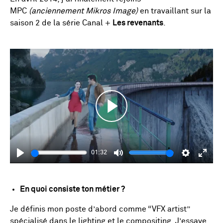
MPC
(anciennement Mikros Image)
en travaillant sur la
saison 2 de la série Canal +
Les revenants
.
Play
01:32
Play
Mute
Settings
Enter
fulls
En quoi consiste ton métier ?
Je définis mon poste d’abord comme “VFX artist”
spécialisé dans le lighting et le compositing. J’essaye