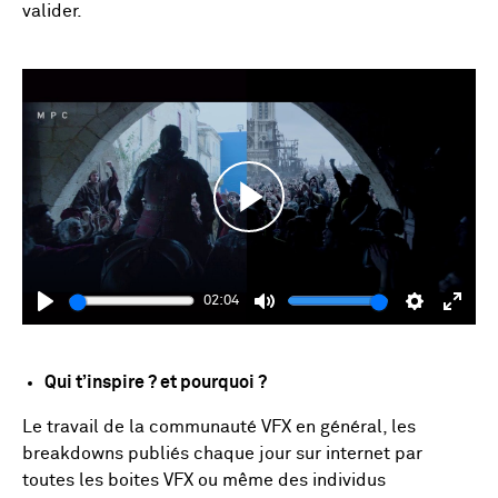
valider.
Play
02:04
Play
Mute
Settings
Enter
fulls
Qui t’inspire ? et pourquoi ?
Le travail de la communauté VFX en général, les
breakdowns publiés chaque jour sur internet par
toutes les boites VFX ou même des individus