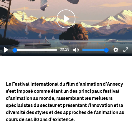
Play
00:29
Play
Mute
Setting
En
fu
Le Festival international du film d’animation d’Annecy
s’est imposé comme étant un des principaux festival
d’animation au monde, rassemblant les meilleurs
spécialistes du secteur et présentant l’innovation et la
diversité des styles et des approches de l’animation au
cours de ses 60 ans d’existence.