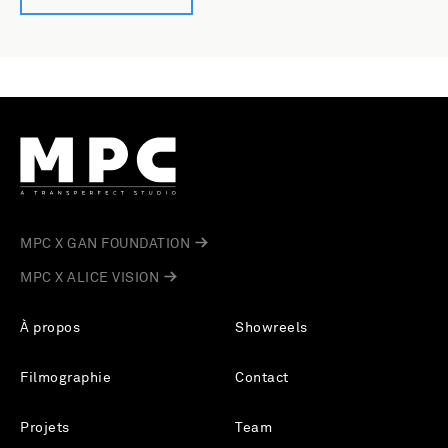
MPC X GAN FOUNDATION
MPC X ALICE VISION
À propos
Showreels
Filmographie
Contact
Projets
Team