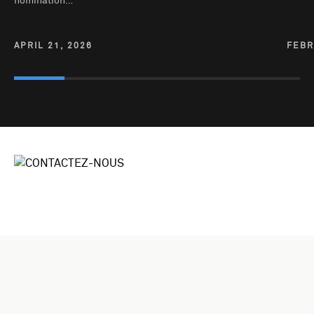
nomination…
APRIL 21, 2026
FEBR