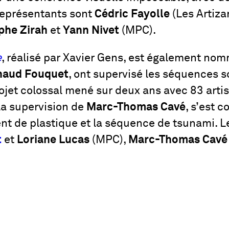
représentants sont
Cédric Fayolle
(Les Artiza
phe Zirah
et
Yann Nivet
(MPC).
e
, réalisé par Xavier Gens, est également no
naud Fouquet
, ont supervisé les séquences s
ojet colossal mené sur deux ans avec 83 artist
 la supervision de
Marc-Thomas Cavé
, s’est 
ent de plastique et la séquence de tsunami. 
t
et
Loriane Lucas
(MPC),
Marc-Thomas Cavé