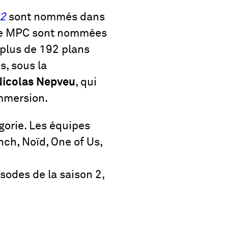
S2
sont nommés dans
s de MPC sont nommées
 plus de 192 plans
s, sous la
Nicolas Nepveu
, qui
immersion.
gorie. Les équipes
ch, Noïd, One of Us,
sodes de la saison 2,