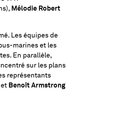
ns),
Mélodie Robert
mmé. Les équipes de
ous-marines et les
es. En parallèle,
concentré sur les plans
Les représentants
et
Benoît Armstrong