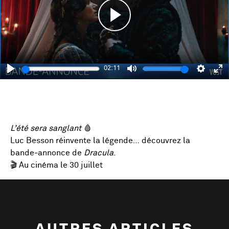
Play
02:11
Play
Mute
Setting
En
fu
L’été sera sanglant
🩸
Luc Besson réinvente la légende… découvrez la
bande-annonce de
Dracula
.
🎬 Au cinéma le 30 juillet
AUTRES ARTICLES