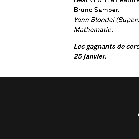
Best VFX in a Featur
Bruno Samper.
Yann Blondel (Superv
Mathematic.
Les gagnants de sero
25 janvier.