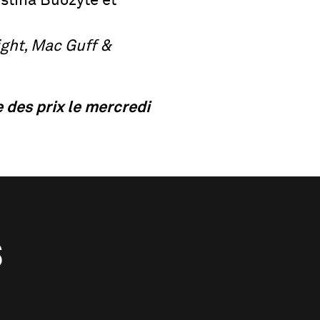
istina Buozyte et
ight, Mac Guff &
 des prix le mercredi
S