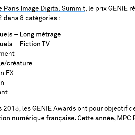
le Paris Image Digital Summit
, le prix GENIE 
2 dans 8 catégories :
isuels – Long métrage
suels – Fiction TV
ement
ge/créature
on FX
on
ant
2015, les GENIE Awards ont pour objectif de
éation numérique française. Cette année, MPC