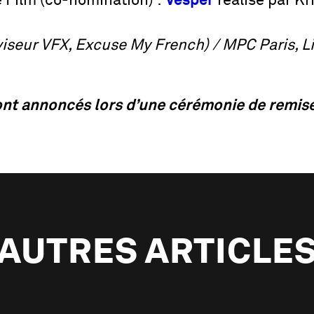
e Film (co-nomination) :
Vesper
réalisé par Kr
iseur VFX, Excuse My French) / MPC Paris, L
nt annoncés lors d’une cérémonie de remise
AUTRES ARTICLE