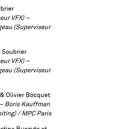
brier
eur VFX) –
geau (Superviseur
e Soubrier
eur VFX) –
geau (Superviseur
& Olivier Bocquet
 – Boris Kauffman
iting) / MPC Paris