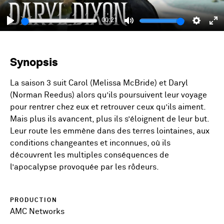
00:21
Play
Mute
Setting
En
fu
Synopsis
La saison 3 suit Carol (Melissa McBride) et Daryl
(Norman Reedus) alors qu’ils poursuivent leur voyage
pour rentrer chez eux et retrouver ceux qu’ils aiment.
Mais plus ils avancent, plus ils s’éloignent de leur but.
Leur route les emmène dans des terres lointaines, aux
conditions changeantes et inconnues, où ils
découvrent les multiples conséquences de
l’apocalypse provoquée par les rôdeurs.
PRODUCTION
AMC Networks