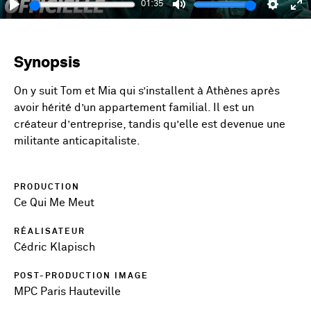
01:35
Play
Mute
Setting
En
fu
Synopsis
On y suit Tom et Mia qui s’installent à Athènes après
avoir hérité d’un appartement familial. Il est un
créateur d’entreprise, tandis qu’elle est devenue une
militante anticapitaliste.
PRODUCTION
Ce Qui Me Meut
RÉALISATEUR
Cédric Klapisch
POST-PRODUCTION IMAGE
MPC Paris Hauteville