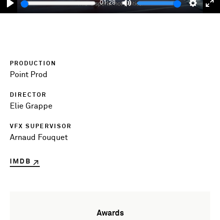
01:28
Play
Mute
Setting
En
fu
PRODUCTION
Point Prod
DIRECTOR
Elie Grappe
VFX SUPERVISOR
Arnaud Fouquet
IMDB
Awards