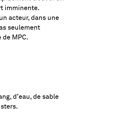
rt imminente.
’un acteur, dans une
 pas seulement
pe de MPC.
sang, d’eau, de sable
sters.