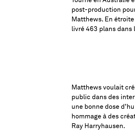
Tourné en Australie e
post-production pour 
Matthews. En étroite
livré 463 plans dans 
Matthews voulait cré
public dans des inte
une bonne dose d’hum
hommage à des créat
Ray Harryhausen.