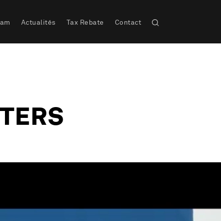
eam
Actualités
Tax Rebate
Contact
STERS