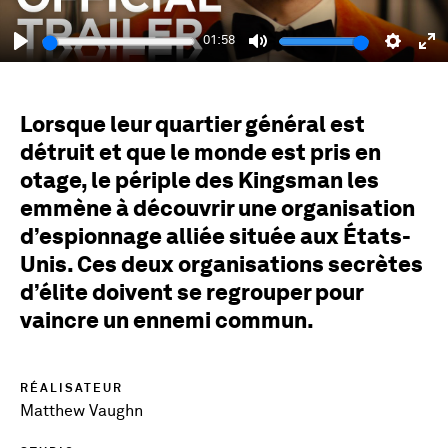
01:58
Play
Mute
Setting
En
fu
Lorsque leur quartier général est
détruit et que le monde est pris en
otage, le périple des Kingsman les
emmène à découvrir une organisation
d’espionnage alliée située aux États-
Unis. Ces deux organisations secrètes
d’élite doivent se regrouper pour
vaincre un ennemi commun.
RÉALISATEUR
Matthew Vaughn