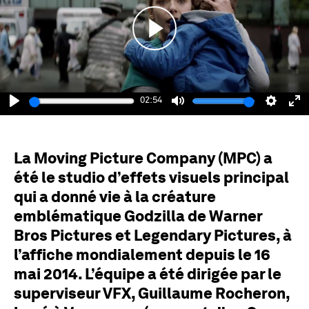
Play
02:54
Play
Mute
Setting
En
fu
La Moving Picture Company (MPC) a
été le studio d’effets visuels principal
qui a donné vie à la créature
emblématique Godzilla de Warner
Bros Pictures et Legendary Pictures, à
l’affiche mondialement depuis le 16
mai 2014. L’équipe a été dirigée par le
superviseur VFX, Guillaume Rocheron,