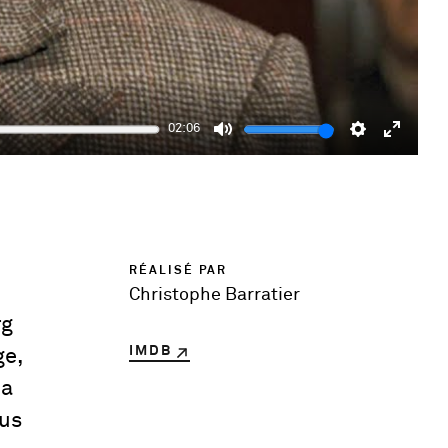
02:06
Mute
Settings
Enter
fulls
RÉALISÉ PAR
Christophe Barratier
rg
IMDB
ge,
 a
ous