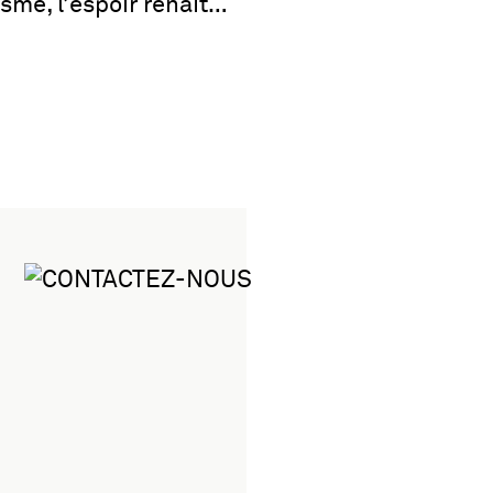
sme, l’espoir renaît…