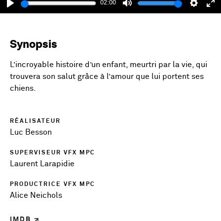
02:00
Play
Mute
Setting
En
fu
Synopsis
L’incroyable histoire d’un enfant, meurtri par la vie, qui
trouvera son salut grâce à l’amour que lui portent ses
chiens.
RÉALISATEUR
Luc Besson
SUPERVISEUR VFX MPC
Laurent Larapidie
PRODUCTRICE VFX MPC
Alice Neichols
IMDB