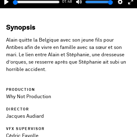
01:48
Play
Mute
Setting
En
fu
Synopsis
Alain
quitte
la Belgique avec son
jeune
fils
pour
Antibes
afin
de vivre
en
famille
avec
sa
sœur
et son
mari
. Le lien entre Alain et Stéphanie,
une
dresseuse
d’orques
, se
resserre
après que Stéphanie ait
subi
un
horrible accident.
PRODUCTION
Why Not Production
DIRECTOR
Jacques Audiard
VFX SUPERVISOR
Cédric Fayolle