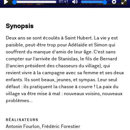
01:41
Play
Mute
Setting
En
fu
Synopsis
Deux ans se sont écoulés à Saint Hubert. La vie y est
paisible, peut-être trop pour Adélaïde et Simon qui
souffrent du manque d’amis de leur âge. C’est sans
compter sur l’arrivée de Stanislas, le fils de Bernard
(l’ancien président des chasseurs du village), qui
revient vivre à la campagne avec sa femme et ses deux
enfants. Ils sont beaux, jeunes, et sympas. Leur seul
défaut : ils pratiquent la chasse à courre ! La paix du
village va être mise à mal : nouveaux voisins, nouveaux
problèmes…
RÉALISATEURS
Antonin Fourlon, Frédéric Forestier