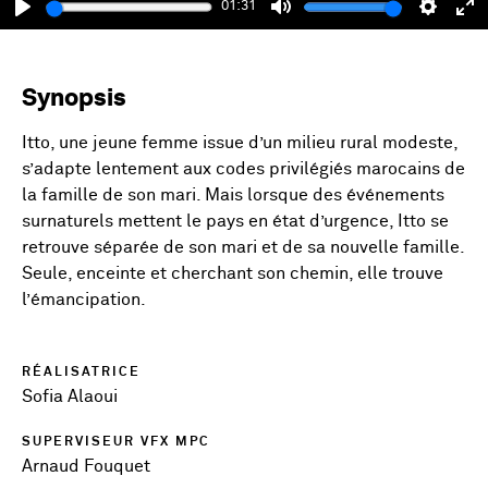
01:31
Play
Mute
Setting
En
fu
Synopsis
Itto, une jeune femme issue d’un milieu rural modeste,
s’adapte lentement aux codes privilégiés marocains de
la famille de son mari. Mais lorsque des événements
surnaturels mettent le pays en état d’urgence, Itto se
retrouve séparée de son mari et de sa nouvelle famille.
Seule, enceinte et cherchant son chemin, elle trouve
l’émancipation.
RÉALISATRICE
Sofia Alaoui
SUPERVISEUR VFX MPC
Arnaud Fouquet