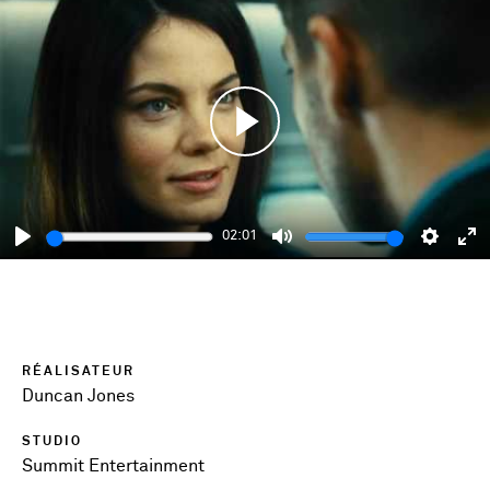
Play
02:01
Play
Mute
Setting
En
fu
RÉALISATEUR
Duncan Jones
STUDIO
Summit Entertainment